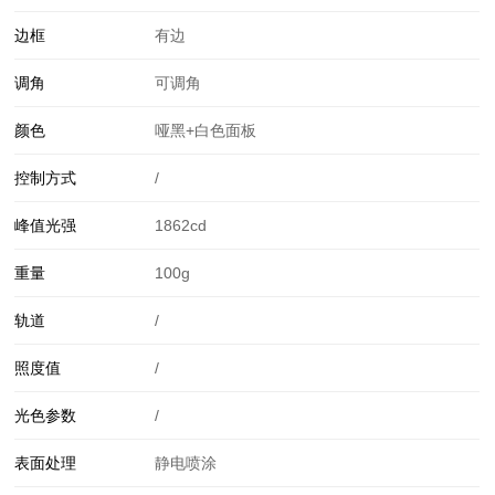
边框
有边
调角
可调角
颜色
哑黑+白色面板
控制方式
/
峰值光强
1862cd
重量
100g
轨道
/
照度值
/
光色参数
/
表面处理
静电喷涂