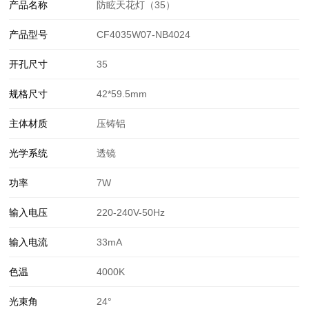
产品名称
防眩天花灯（35）
产品型号
CF4035W07-NB4024
开孔尺寸
35
规格尺寸
42*59.5mm
主体材质
压铸铝
光学系统
透镜
功率
7W
输入电压
220-240V-50Hz
输入电流
33mA
色温
4000K
光束角
24°