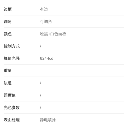
边框
有边
调角
可调角
颜色
哑黑+白色面板
控制方式
/
峰值光强
8244cd
重量
轨道
/
照度值
/
光色参数
/
表面处理
静电喷涂