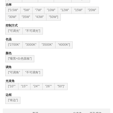
功率
["3.5W"
"5W"
"7W"
"10W"
"12W"
"15W"
"20W"
"30W"
"35W"
"43W"
"50W"]
控制方式
["可调光"
"不可调光"]
色温
["2700K"
"3000K"
"3500K"
"4000K"]
颜色
["哑黑+白色面板"]
调角
["可调角"
"不可调角"]
光束角
["10"°
"15"°
"24"°
"26"°
"50"]°
边框
["有边"]