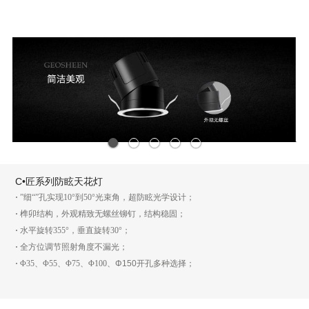
1
2
3
4
5
C•匠系列防眩天花灯
·
”细“”孔实现10°到50°光束角，超防眩光学设计；
·
榫卯结构，外观精致无螺丝铆钉，结构稳固；
·
水平旋转355°，垂直旋转30°；
·
全方位调节照射角度不漏光；
·
Φ35、Φ55、Φ75、Φ100、
Φ150
开孔多种选择；