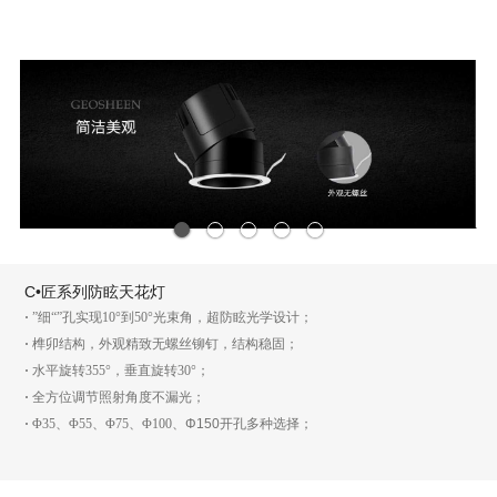
1
2
3
4
5
C•匠系列防眩天花灯
·
”细“”孔实现10°到50°光束角，超防眩光学设计；
·
榫卯结构，外观精致无螺丝铆钉，结构稳固；
·
水平旋转355°，垂直旋转30°；
·
全方位调节照射角度不漏光；
·
Φ35、Φ55、Φ75、Φ100、
Φ150
开孔多种选择；