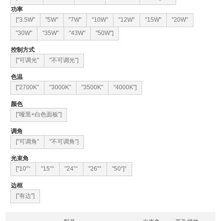
功率
["3.5W"
"5W"
"7W"
"10W"
"12W"
"15W"
"20W"
"30W"
"35W"
"43W"
"50W"]
控制方式
["可调光"
"不可调光"]
色温
["2700K"
"3000K"
"3500K"
"4000K"]
颜色
["哑黑+白色面板"]
调角
["可调角"
"不可调角"]
光束角
["10"°
"15"°
"24"°
"26"°
"50"]°
边框
["有边"]