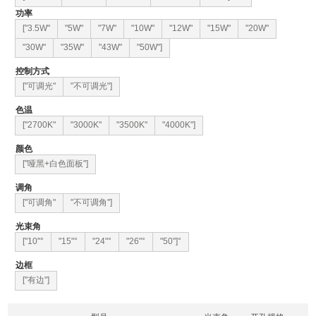
功率
["3.5W"
"5W"
"7W"
"10W"
"12W"
"15W"
"20W"
"30W"
"35W"
"43W"
"50W"]
控制方式
["可调光"
"不可调光"]
色温
["2700K"
"3000K"
"3500K"
"4000K"]
颜色
["哑黑+白色面板"]
调角
["可调角"
"不可调角"]
光束角
["10"°
"15"°
"24"°
"26"°
"50"]°
边框
["有边"]