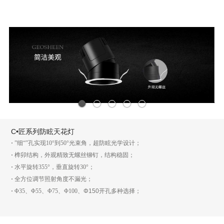
1
2
3
4
5
C•匠系列防眩天花灯
·
”细“”孔实现10°到50°光束角，超防眩光学设计；
·
榫卯结构，外观精致无螺丝铆钉，结构稳固；
·
水平旋转355°，垂直旋转30°；
·
全方位调节照射角度不漏光；
·
Φ35、Φ55、Φ75、Φ100、
Φ150
开孔多种选择；