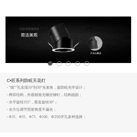
1
2
3
4
5
C•匠系列防眩天花灯
·
”细“”孔实现10°到50°光束角，超防眩光学设计；
·
榫卯结构，外观精致无螺丝铆钉，结构稳固；
·
水平旋转355°，垂直旋转30°；
·
全方位调节照射角度不漏光；
·
Φ35、Φ55、Φ75、Φ100、
Φ150
开孔多种选择；