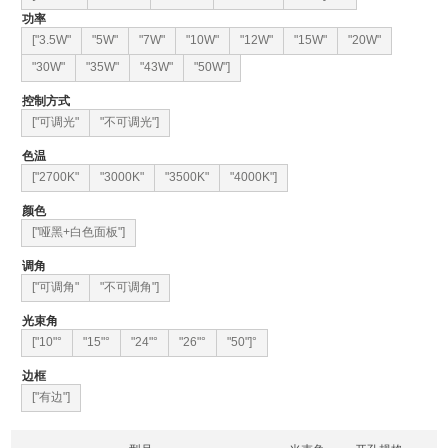
功率
["3.5W"
"5W"
"7W"
"10W"
"12W"
"15W"
"20W"
"30W"
"35W"
"43W"
"50W"]
控制方式
["可调光"
"不可调光"]
色温
["2700K"
"3000K"
"3500K"
"4000K"]
颜色
["哑黑+白色面板"]
调角
["可调角"
"不可调角"]
光束角
["10"°
"15"°
"24"°
"26"°
"50"]°
边框
["有边"]