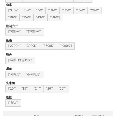
功率
["3.5W"
"5W"
"7W"
"10W"
"12W"
"15W"
"20W"
"30W"
"35W"
"43W"
"50W"]
控制方式
["可调光"
"不可调光"]
色温
["2700K"
"3000K"
"3500K"
"4000K"]
颜色
["哑黑+白色面板"]
调角
["可调角"
"不可调角"]
光束角
["10"°
"15"°
"24"°
"26"°
"50"]°
边框
["有边"]