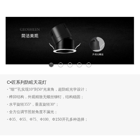
1
2
3
4
5
C•匠系列防眩天花灯
·
”细“”孔实现10°到50°光束角，超防眩光学设计；
·
榫卯结构，外观精致无螺丝铆钉，结构稳固；
·
水平旋转355°，垂直旋转30°；
·
全方位调节照射角度不漏光；
·
Φ35、Φ55、Φ75、Φ100、
Φ150
开孔多种选择；