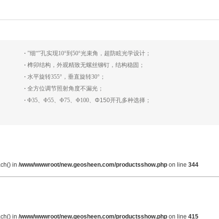
·
”细“”孔实现10°到50°光束角，超防眩光学设计；
·
榫卯结构，外观精致无螺丝铆钉，结构稳固；
·
水平旋转355°，垂直旋转30°；
·
全方位调节照射角度不漏光；
·
Φ35、Φ55、Φ75、Φ100、
Φ150
开孔多种选择；
ach() in
/www/wwwroot/new.geosheen.com/productsshow.php
on line
344
ach() in
/www/wwwroot/new.geosheen.com/productsshow.php
on line
415