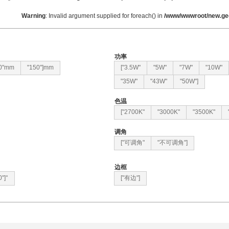
Warning
: Invalid argument supplied for foreach() in
/www/wwwroot/new.ge
功率
0"mm
"150"]mm
["3.5W"
"5W"
"7W"
"10W"
"35W"
"43W"
"50W"]
色温
["2700K"
"3000K"
"3500K"
调角
["可调角"
"不可调角"]
边框
0"]°
["有边"]