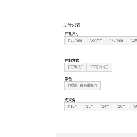
型号列表
开孔尺寸
["35"mm
"55"mm
"75"mm
"10
控制方式
["可调光"
"不可调光"]
颜色
["哑黑+白色面板"]
光束角
["10"°
"15"°
"24"°
"26"°
"5