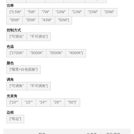
功率
["3.5W"
"5W"
"7W"
"10W"
"12W"
"15W"
"20W"
"30W"
"35W"
"43W"
"50W"]
控制方式
["可调光"
"不可调光"]
色温
["2700K"
"3000K"
"3500K"
"4000K"]
颜色
["哑黑+白色面板"]
调角
["可调角"
"不可调角"]
光束角
["10"°
"15"°
"24"°
"26"°
"50"]°
边框
["有边"]