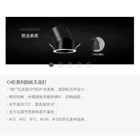
1
2
3
4
5
C•匠系列防眩天花灯
·
”细“”孔实现10°到50°光束角，超防眩光学设计；
·
榫卯结构，外观精致无螺丝铆钉，结构稳固；
·
水平旋转355°，垂直旋转30°；
·
全方位调节照射角度不漏光；
·
Φ35、Φ55、Φ75、Φ100、
Φ150
开孔多种选择；