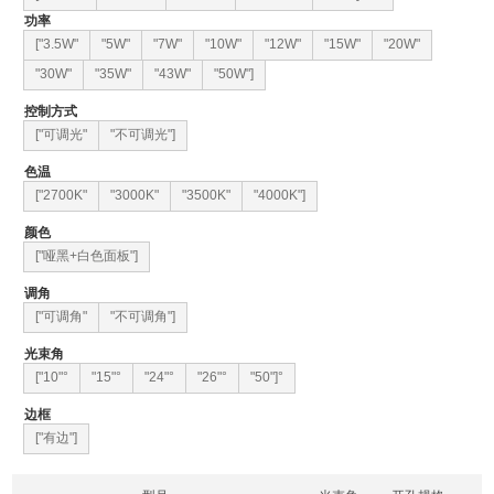
功率
["3.5W"
"5W"
"7W"
"10W"
"12W"
"15W"
"20W"
"30W"
"35W"
"43W"
"50W"]
控制方式
["可调光"
"不可调光"]
色温
["2700K"
"3000K"
"3500K"
"4000K"]
颜色
["哑黑+白色面板"]
调角
["可调角"
"不可调角"]
光束角
["10"°
"15"°
"24"°
"26"°
"50"]°
边框
["有边"]