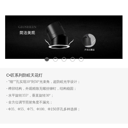
1
2
3
4
5
C•匠系列防眩天花灯
·
”细“”孔实现10°到50°光束角，超防眩光学设计；
·
榫卯结构，外观精致无螺丝铆钉，结构稳固；
·
水平旋转355°，垂直旋转30°；
·
全方位调节照射角度不漏光；
·
Φ35、Φ55、Φ75、Φ100、
Φ150
开孔多种选择；