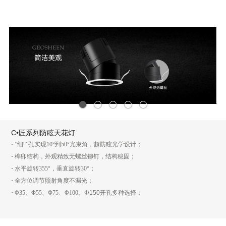
1
2
3
4
5
C•匠系列防眩天花灯
·
”细“”孔实现10°到50°光束角，超防眩光学设计；
·
榫卯结构，外观精致无螺丝铆钉，结构稳固；
·
水平旋转355°，垂直旋转30°；
·
全方位调节照射角度不漏光；
·
Φ35、Φ55、Φ75、Φ100、
Φ150
开孔多种选择；