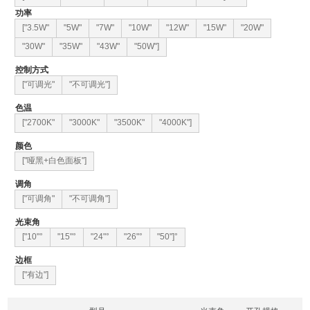
功率
["3.5W"
"5W"
"7W"
"10W"
"12W"
"15W"
"20W"
"30W"
"35W"
"43W"
"50W"]
控制方式
["可调光"
"不可调光"]
色温
["2700K"
"3000K"
"3500K"
"4000K"]
颜色
["哑黑+白色面板"]
调角
["可调角"
"不可调角"]
光束角
["10"°
"15"°
"24"°
"26"°
"50"]°
边框
["有边"]