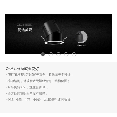
1
2
3
4
5
C•匠系列防眩天花灯
·
”细“”孔实现10°到50°光束角，超防眩光学设计；
·
榫卯结构，外观精致无螺丝铆钉，结构稳固；
·
水平旋转355°，垂直旋转30°；
·
全方位调节照射角度不漏光；
·
Φ35、Φ55、Φ75、Φ100、
Φ150
开孔多种选择；