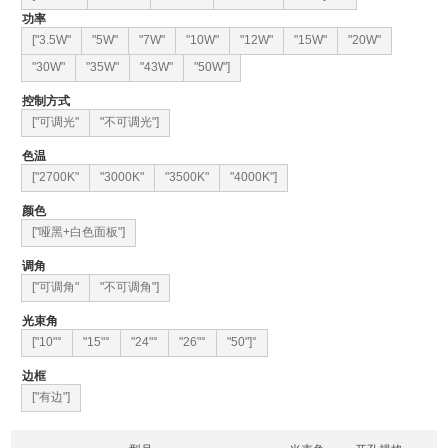
功率
["3.5W"
"5W"
"7W"
"10W"
"12W"
"15W"
"20W"
"30W"
"35W"
"43W"
"50W"]
控制方式
["可调光"
"不可调光"]
色温
["2700K"
"3000K"
"3500K"
"4000K"]
颜色
["哑黑+白色面板"]
调角
["可调角"
"不可调角"]
光束角
["10"°
"15"°
"24"°
"26"°
"50"]°
边框
["有边"]