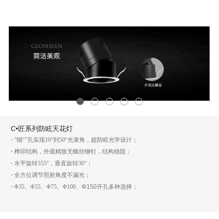
1
2
3
4
5
C•匠系列防眩天花灯
·
”细“”孔实现10°到50°光束角，超防眩光学设计；
·
榫卯结构，外观精致无螺丝铆钉，结构稳固；
·
水平旋转355°，垂直旋转30°；
·
全方位调节照射角度不漏光；
·
Φ35、Φ55、Φ75、Φ100、
Φ150
开孔多种选择；