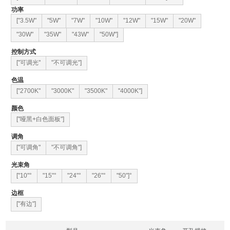
功率
["3.5W"
"5W"
"7W"
"10W"
"12W"
"15W"
"20W"
"30W"
"35W"
"43W"
"50W"]
控制方式
["可调光"
"不可调光"]
色温
["2700K"
"3000K"
"3500K"
"4000K"]
颜色
["哑黑+白色面板"]
调角
["可调角"
"不可调角"]
光束角
["10"°
"15"°
"24"°
"26"°
"50"]°
边框
["有边"]