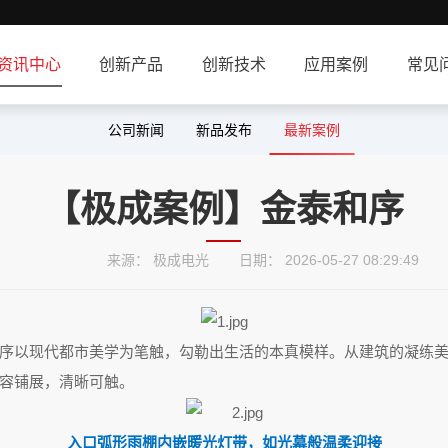
资讯中心
创新产品
创新技术
应用案例
常见
公司新闻
新品发布
最新案例
【极成案例】金泰和序
来源： 极成电光
日期： 2026-05-27 08:29:49
序
以现代都市美学为笔触，勾勒出生活的本真模样。从建筑的凝练
容铺展，清晰可触。
入口弧形雨棚内嵌暖光灯带，如光幕般温柔迎接