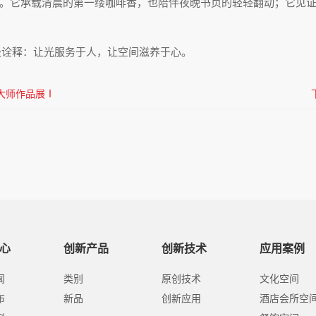
。它承载清晨的第一缕咖啡香，也陪伴夜晚书页的轻轻翻动；它见
的终极诠释：让光服务于人，让空间滋养于心。
大师作品展Ⅰ
心
创新产品
创新技术
应用案例
闻
类别
原创技术
文化空间
布
新品
创新应用
酒店会所空