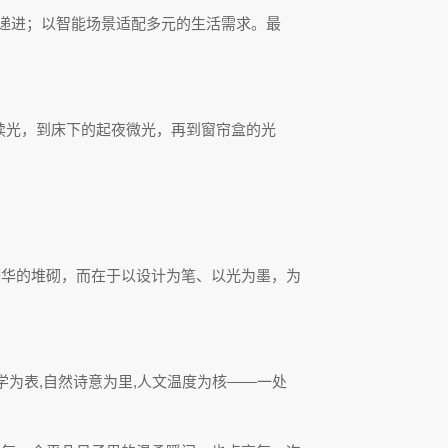
绪递进；以智能场景适配多元的生活需求。最
阅读光，到床下的起夜微光，再到窗帘盒的光
奢华的堆砌，而在于以设计为笔、以光为墨，为
美学为表,自然诗意为里,人文温度为核——一处