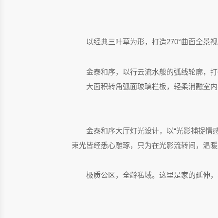
以经典三叶草为形，打造270°曲面全
金泰和序，以行云流水般的弧线轮廓，打
大面积转角弧面玻璃栏板，轻柔消融室内
金泰和序大厅灯光设计，以“光影捕捉情
束光皆经悉心雕琢，只为在光影流转间，温暖
极质公区，全龄私域。这里是家的延伸，