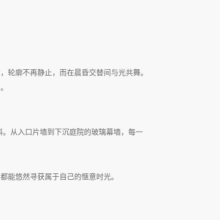
。
话，轮廓不再静止，而在晨昏交替间与光共舞。
分。
材料。从入口片墙到下沉庭院的玻璃幕墙，每一
人都能悠然寻获属于自己的惬意时光。