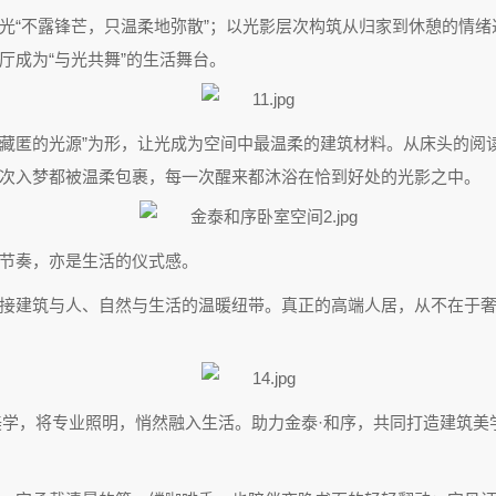
光“不露锋芒，只温柔地弥散”；以光影层次构筑从归家到休憩的情
厅成为“与光共舞”的生活舞台。
以“藏匿的光源”为形，让光成为空间中最温柔的建筑材料。从床头的
次入梦都被温柔包裹，每一次醒来都沐浴在恰到好处的光影之中。
的节奏，亦是生活的仪式感。
接建筑与人、自然与生活的温暖纽带。真正的高端人居，从不在于
的克制美学，将专业照明，悄然融入生活。助力金泰·和序，共同打造建筑